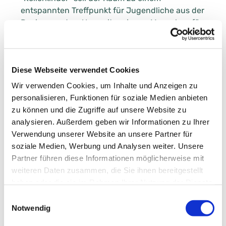
entspannten Treffpunkt für Jugendliche aus der
Region werden. Um weitere junge Menschen für
das neue Format anzusprechen, hat das Team
um Liselotte schon Ende letzten Jahres
gebrainstormt. Dabei wurde unter anderem
Diese Webseite verwendet Cookies
beschlossen, den Keller schöner und
einladender zu gestalten. Mit der Streichaktion
Wir verwenden Cookies, um Inhalte und Anzeigen zu
ist nun der erste Schritt getan. Während unten
personalisieren, Funktionen für soziale Medien anbieten
fleißig die Malerrollen geschwungen wurden,
zu können und die Zugriffe auf unsere Website zu
sorgte Pfarrer Reichardt oben in der Küche für
analysieren. Außerdem geben wir Informationen zu Ihrer
das leibliche Wohl.
Verwendung unserer Website an unsere Partner für
soziale Medien, Werbung und Analysen weiter. Unsere
Die Aktion war ein voller Erfolg. Bald schon soll
Partner führen diese Informationen möglicherweise mit
es weiter gehen bei den "Kellerkindern" und der
weiteren Daten zusammen, die Sie ihnen bereitgestellt
neue Jugendkeller Gestalt annehmen.
haben oder die sie im Rahmen Ihrer Nutzung der Dienste
gesammelt haben.
Wer sich an der Aktion beteiligen und selbst
Einwilligungsauswahl
mitgestalten möchte, ist herzlich dazu
Notwendig
eingeladen. Einfach zum nächsten Termin