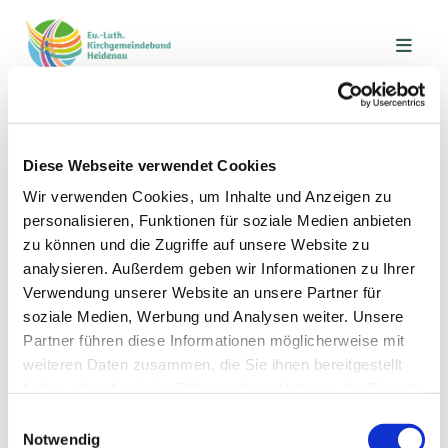
Gemeindekreise
Diese Webseite verwendet Cookies
In unserer Gemeinde gibt es
Wir verwenden Cookies, um Inhalte und Anzeigen zu
Veranstaltungen für jede
personalisieren, Funktionen für soziale Medien anbieten
Zielgruppe.
zu können und die Zugriffe auf unsere Website zu
Nehmen Sie gerne mit uns
analysieren. Außerdem geben wir Informationen zu Ihrer
Kontakt auf!
Verwendung unserer Website an unsere Partner für
soziale Medien, Werbung und Analysen weiter. Unsere
Partner führen diese Informationen möglicherweise mit
weiteren Daten zusammen, die Sie ihnen bereitgestellt
haben oder die sie im Rahmen Ihrer Nutzung der Dienste
gesammelt haben.
Einwilligungsauswahl
Notwendig