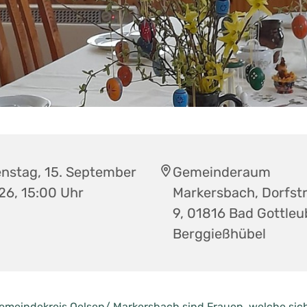
enstag, 15. September
Gemeinderaum
26, 15:00 Uhr
Markersbach, Dorfst
9, 01816 Bad Gottleu
Berggießhübel
Gemeindekreis Oelsen/ Markersbach sind Frauen, welche sic