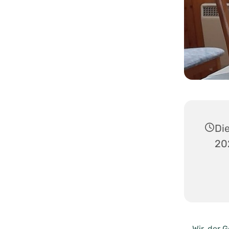
Di
20
Wir, der 