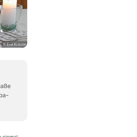
© Eva Krause
raße
ba-
h einmal