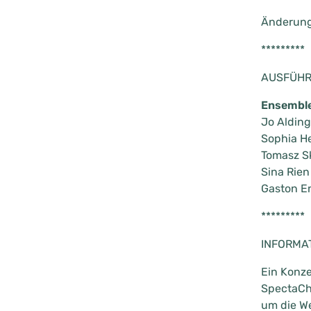
Änderung
*********
AUSFÜH
Ensemble
Jo Alding
Sophia He
Tomasz Sk
Sina Rien
Gaston E
*********
INFORMA
Ein Konze
SpectaCh
um die We