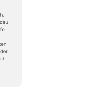
.
h.
ndau
nfo
ten
 der
ad