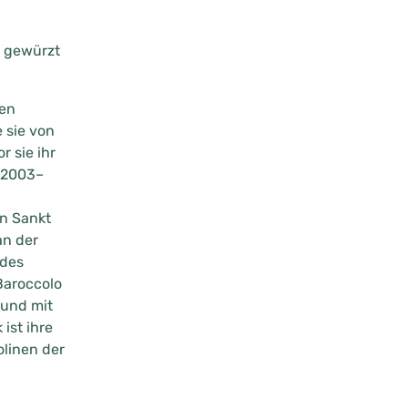
, gewürzt
ten
 sie von
 sie ihr
(2003–
n Sankt
an der
 des
Baroccolo
 und mit
ist ihre
olinen der