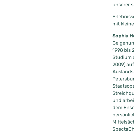
unserer 
Erlebniss
mit klein
Sophia H
Geigenunt
1998 bis 
Studium a
2009) auf
Auslands
Petersbur
Staatsope
Streichqu
und arbei
dem Ensem
persönlic
Mittelsäc
SpectaCho