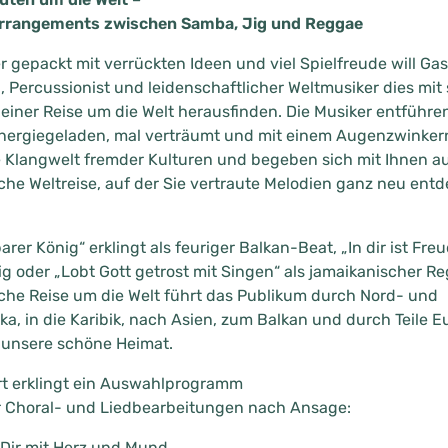
rrangements zwischen Samba, Jig und Reggae
r gepackt mit verrückten Ideen und viel Spielfreude will Ga
Percussionist und leidenschaftlicher Weltmusiker dies mit 
einer Reise um die Welt herausfinden. Die Musiker entführen
energiegeladen, mal verträumt und mit einem Augenzwinkern
 Klangwelt fremder Kulturen und begeben sich mit Ihnen au
che Weltreise, auf der Sie vertraute Melodien ganz neu ent
rer König“ erklingt als feuriger Balkan-Beat, „In dir ist Freu
Jig oder „Lobt Gott getrost mit Singen“ als jamaikanischer Re
che Reise um die Welt führt das Publikum durch Nord- und
a, in die Karibik, nach Asien, zum Balkan und durch Teile E
 unsere schöne Heimat.
rt erklingt ein Auswahlprogramm
r Choral- und Liedbearbeitungen nach Ansage:
 Dir mit Herz und Mund