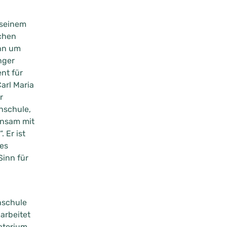
 seinem
chen
 ihn um
nger
nt für
arl Maria
r
hschule,
insam mit
“. Er ist
es
inn für
chschule
arbeitet
atorium