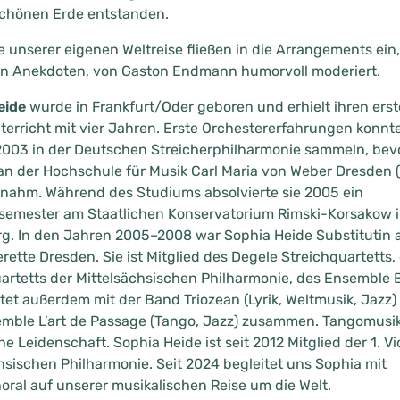
schönen Erde entstanden.
e unserer eigenen Weltreise fließen in die Arrangements ein
en Anekdoten, von Gaston Endmann humorvoll moderiert.
eide
wurde in Frankfurt/Oder geboren und erhielt ihren ers
erricht mit vier Jahren. Erste Orchestererfahrungen konnte
2003 in der Deutschen Streicherphilharmonie sammeln, bevor
n der Hochschule für Musik Carl Maria von Weber Dresden 
nahm. Während des Studiums absolvierte sie 2005 ein
semester am Staatlichen Konservatorium Rimski-Korsakow i
g. In den Jahren 2005–2008 war Sophia Heide Substitutin 
rette Dresden. Sie ist Mitglied des Degele Streichquartetts,
artetts der Mittelsächsischen Philharmonie, des Ensemble 
tet außerdem mit der Band Triozean (Lyrik, Weltmusik, Jazz)
ble L’art de Passage (Tango, Jazz) zusammen. Tangomusik 
he Leidenschaft. Sophia Heide ist seit 2012 Mitglied der 1. Vi
hsischen Philharmonie. Seit 2024 begleitet uns Sophia mit
ral auf unserer musikalischen Reise um die Welt.