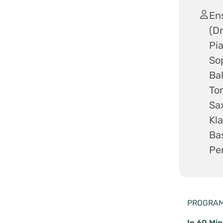
En
(Dr
Pia
Sop
Bal
To
Sa
Kla
Ba
Pe
PROGRA
In 60 Min