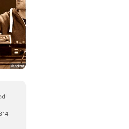
© privat
ad
1814