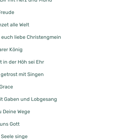
 Freude
zet alle Welt
 euch liebe Christengmein
rer König
t in der Höh sei Ehr
 getrost mit Singen
Grace
t Gaben und Lobgesang
u Deine Wege
uns Gott
Seele singe