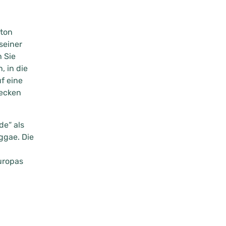
ston
seiner
 Sie
, in die
f eine
decken
de“ als
ggae. Die
uropas