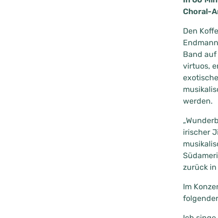
Choral-A
Den Koffe
Endmann, 
Band auf 
virtuos, 
exotische
musikalis
werden.
„Wunderba
irischer 
musikalis
Südamerik
zurück in
Im Konze
folgende
Ich singe