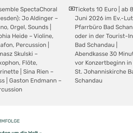
semble SpectaChoral
Tickets 10 Euro | ab 8
esden): Jo Aldinger –
Juni 2026 im Ev.-Lut
no, Orgel, Sounds |
Pfarrbüro Bad Scha
hia Heide – Violine,
oder in der Tourist-I
afon, Percussion |
Bad Schandau |
masz Skulski –
Abendkasse 30 Minu
xophon, Flöte,
vor Konzertbeginn in
rinette | Sina Rien –
St. Johanniskirche B
ss | Gaston Endmann –
Schandau
rcussion
MMFOLGE
uten um die Welt –