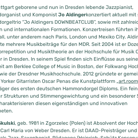
uttgart geborene und nun in Dresden lebende Jazzpianist,
rganist und Komponist
Jo Aldinger
konzertiert aktuell mit
rgeltrio “Jo Aldingers DOWNBEATCLUB”, sowie mit zahlrei
n und internationalen Formationen. Konzertreisen führten
ll, unter anderem nach Paris, London und Mexiko City. Aldi
te mehrere Musikbeiträge für den MDR. Seit 2004 ist er Doze
Korrepetition und Musiktheorie an der Hochschule für Musik C
 in Dresden. In seinem Spiel finden sich Einflüsse aus seine
it am Berklee College of Music in Boston, der Folkwang Hoc
wie der Dresdner Musikhochschule. 2012 gründete er geme
orker Gitarristen Oscar Penas die Kunstplattform „
art.room
äger des ersten deutschen Hammondorgel Diploms. Ein fein
ür Strukturen und Stimmengewichtung und ein besonderer S
harakterisieren diesen eigenständigen und innovativen
heten.
kulski
, geb. 1981 in Zgorzelec (Polen) ist Absolvent der Ho
 Carl Maria von Weber Dresden. Er ist DAAD-Preisträger und 
 als Jazz-Saxophonist, Pädagoge (Heinrich-Schütz Konserv