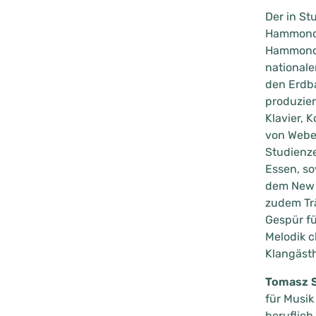
Der in St
Hammondo
Hammondo
nationale
den Erdba
produzier
Klavier, 
von Weber
Studienze
Essen, so
dem New Y
zudem Tr
Gespür f
Melodik c
Klangäst
Tomasz S
für Musik
beruflich