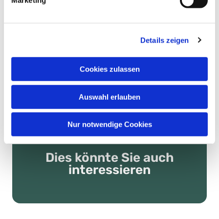
Marketing
Wer vom Heiligen Geist nicht genug haben kann
oder eher wasserscheu ist, der ist einen Tag
später (Pfingstmontag) schließlich zum Picknick-
Gottesdienst 11 Uhr auf dem Hutberg
Details zeigen
eingeladen.
Kurzum: Das Frühjahr wird festlich. Nicht
Cookies zulassen
verpassen!
Auswahl erlauben
Nur notwendige Cookies
Dies könnte Sie auch
interessieren